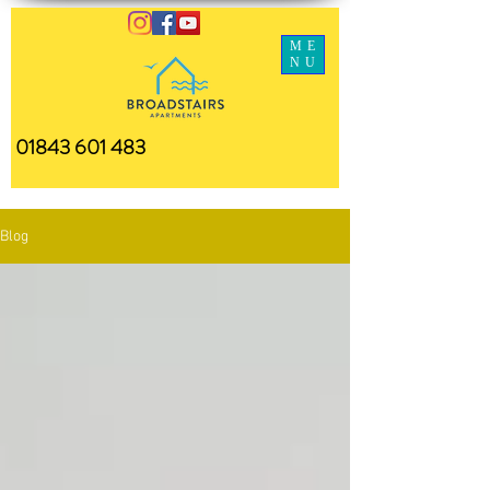
ME
NU
01843 601 483
Blog